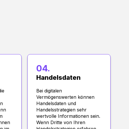
04.
Handelsdaten
ie
Bei digitalen
Vermögenswerten können
en
Handelsdaten und
enn
Handelsstrategien sehr
em
wertvolle Informationen sein.
önnen
Wenn Dritte von Ihren
en im
Handelsstrategien erfahren,