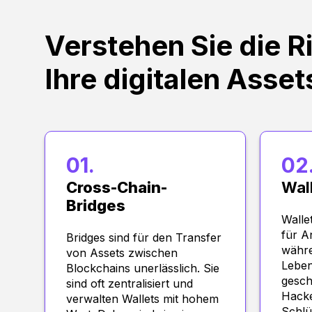
Verstehen Sie die Ri
Ihre digitalen Asset
01.
02
Cross-Chain-
Wal
Bridges
Wallet
für A
Bridges sind für den Transfer
währe
von Assets zwischen
Leben
Blockchains unerlässlich. Sie
gesch
sind oft zentralisiert und
Hacke
verwalten Wallets mit hohem
Schlü