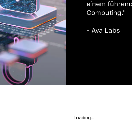
einem führend
Computing."
- Ava Labs
Loading...