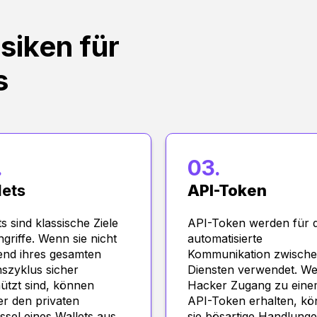
siken für
s
.
03.
lets
API-Token
s sind klassische Ziele
API-Token werden für d
ngriffe. Wenn sie nicht
automatisierte
nd ihres gesamten
Kommunikation zwisch
szyklus sicher
Diensten verwendet. W
ützt sind, können
Hacker Zugang zu ein
r den privaten
API-Token erhalten, k
ssel eines Wallets aus
sie bösartige Handlung