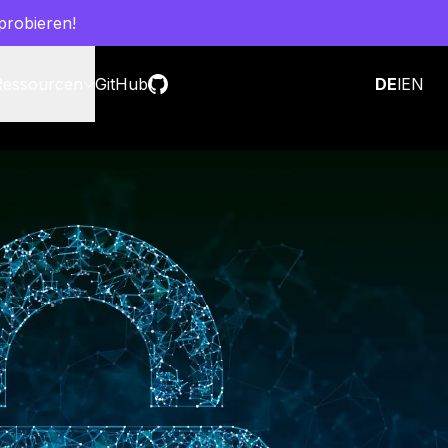
probieren!
Ressourcen
GitHub
Vertrieb kontaktieren
DE
l
EN