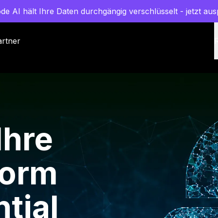
de AI hält Ihre Daten durchgängig verschlüsselt - jetzt aus
artner
Ihre
form
tial