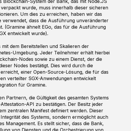
as Blockchain-System der Bank, das mit Node.JS
r verpackt wurde, muss innerhalb dieser sicheren
ionieren. Um dies zu erreichen, haben wir das
 verwendet, dass die Ausführung unveränderter
t. (Gramine ähnelt EGo, das für die Ausführung
X entwickelt wurde).
 mit dem Bereitstellen und Skalieren der
etes-Umgebung. Jeder Teilnehmer erhält hierbei
ckchain-Nodes sowie zu einem Dienst, der die
 dieser Nodes bestätigt. Dies wird durch die
erreicht, einer Open-Source-Lösung, die für das
eren verteilter SGX-Anwendungen entwickelt
tegration für Gramine.
n Partnern, die Gültigkeit des gesamten Systems
ttestation-API zu bestätigen. Der Besitz jeder
em zentralen Manifest definiert werden. Dieser
 Integrität des Systems, sondern ermöglicht auch
es Management. Es stellt sicher, dass die Bank,
ellung von Diensten und die Orchestrierung von