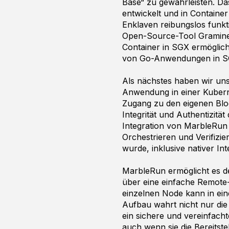
Base“ zu gewährleisten. D
entwickelt und in Containe
Enklaven reibungslos funkt
Open-Source-Tool Gramine
Container in SGX ermöglich
von Go-Anwendungen in SG
Als nächstes haben wir uns
Anwendung in einer Kubern
Zugang zu den eigenen Blo
Integrität und Authentizität
Integration von MarbleRun 
Orchestrieren und Verifizi
wurde, inklusive nativer In
MarbleRun ermöglicht es de
über eine einfache Remote-A
einzelnen Node kann in ein
Aufbau wahrt nicht nur die
ein sichere und vereinfacht
auch wenn sie die Bereitst