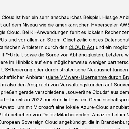
 Cloud ist hier ein sehr anschauliches Beispiel. Hiesige Anbi
t auf dem Niveau wie die amerikanischen Hyperscaler AW
le Cloud. Bei KI-Anwendungen fehlt es lokalen Rechenze
PUs und vor allem an Strom. Gleichzeitig gibt es Datenschut
kanischen Anbietern durch den
CLOUD Act
und ein möglic
III“-Urteil, sowie die Sorge vor Abhängigkeiten. Letztere w
ere im Hinblick auf eine möglicherweise weniger partnersch
 US-Regierung oder durch strategische Neuausrichtungen
schaftlicher Anbieter (
siehe VMware-Übernahme durch B
 Um also den Anspruch von Verwaltungskunden auf Souver
 sprießen gerade verschiedene „souveräne Clouds“ aus de
oud –
bereits in 2022 angekündigt
– ist ein Gemeinschaftspro
rvato, um mit Microsoft eine lokale Azure-Cloud anzubiet
ßlich betrieben von Delos-Mitarbeitenden. Amazon hat im 
uropean Sovereign Cloud angekündigt, die in Brandenbur