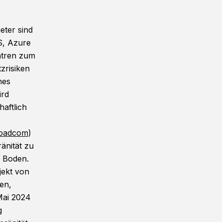
eter sind
S, Azure
ntren zum
zrisiken
hes
ird
aftlich
roadcom
)
änität zu
m Boden.
jekt von
en,
Mai 2024
g