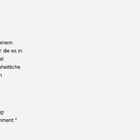
einem
 die es in
al
heitliche
m
ng
nment.”