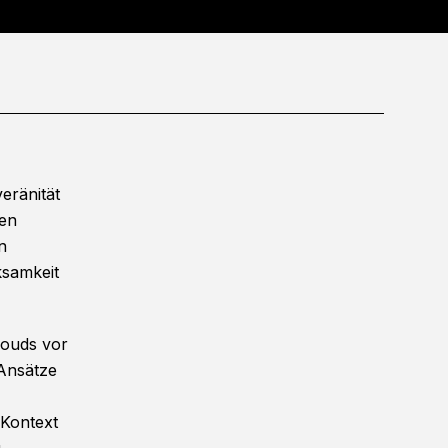
eränität
en
n
samkeit
louds vor
 Ansätze
 Kontext