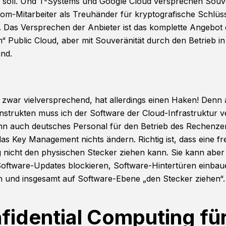
 soll. Und T-Systems und Google Cloud versprechen Souve
kom-Mitarbeiter als Treuhänder für kryptografische Schlüs
. Das Versprechen der Anbieter ist das komplette Angebot 
“ Public Cloud, aber mit Souveränität durch den Betrieb in
and.
t zwar vielversprechend, hat allerdings einen Haken! Denn 
nstrukten muss ich der Software der Cloud-Infrastruktur v
n auch deutsches Personal für den Betrieb des Rechenz
das Key Management nichts ändern. Richtig ist, dass eine f
 nicht den physischen Stecker ziehen kann. Sie kann aber 
Software-Updates blockieren, Software-Hintertüren einba
 und insgesamt auf Software-Ebene „den Stecker ziehen“
fidential Computing fü