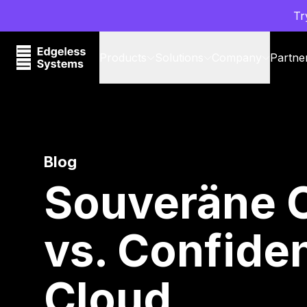
Tr
Products
Solutions
Company
Partne
Blog
Souveräne 
vs. Confiden
Cloud