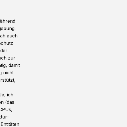
während
gebung.
nah auch
Schutz
 der
uch zur
tig, damit
g nicht
rstützt,
a, ich
en (das
 CPUs,
tur-
Entitäten