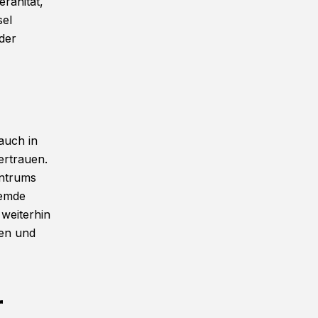
ränität,
sel
der
auch in
ertrauen.
entrums
remde
weiterhin
uen und
.
r