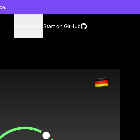
ce.
Resources
Start on GitHub
Contact sales