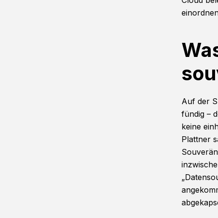
Cloud bel
einordne
Was 
sou
Auf der S
fündig – d
keine einh
Plattner 
Souveränit
inzwischen
„Datensou
angekomme
abgekapse