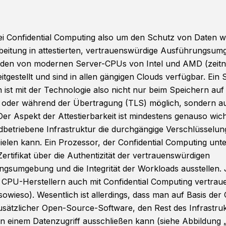
ei Confidential Computing also um den Schutz von Daten 
beitung in attestierten, vertrauenswürdige Ausführungsum
rden von modernen Server-CPUs von Intel und AMD (zeit
itgestellt und sind in allen gängigen Clouds verfügbar. Ein 
 ist mit der Technologie also nicht nur beim Speichern auf
e oder während der Übertragung (TLS) möglich, sondern a
Der Aspekt der Attestierbarkeit ist mindestens genauso wich
dbetriebene Infrastruktur die durchgängige Verschlüsselun
ielen kann. Ein Prozessor, der Confidential Computing unte
Zertifikat über die Authentizität der vertrauenswürdigen
gsumgebung und die Integrität der Workloads ausstellen. J
CPU-Herstellern auch mit Confidential Computing vertrau
sowieso). Wesentlich ist allerdings, dass man auf Basis der
usätzlicher Open-Source-Software, den Rest des Infrastruk
n einem Datenzugriff ausschließen kann (siehe Abbildung „