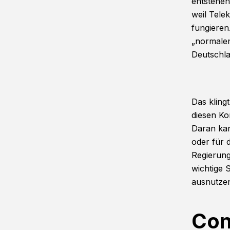
entstehen
weil Tele
fungieren
„normalen
Deutschl
Das kling
diesen Ko
Daran kan
oder für 
Regierung
wichtige 
ausnutzen
Con