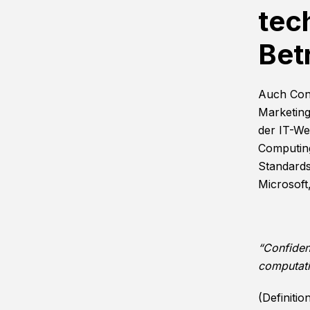
tec
Bet
Auch Conf
Marketing-
der IT-Wel
Computing
Standards
Microsoft
“Confiden
computati
(Definitio