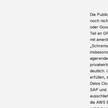
Die Public
noch nich
oder Goog
Teil an G
mit ameri
„Schrems 
insbesond
agierende
privatwirt
deutlich.
erfüllen,
Delos Cl
SAP und A
ausschlie
die AWS E