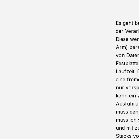
Es geht b
der Verar
Diese we
Arm) bere
von Daten
Festplatt
Laufzeit. 
eine frem
nur vorsp
kann ein 
Ausführun
muss den 
muss ich 
und mit z
Stacks vo