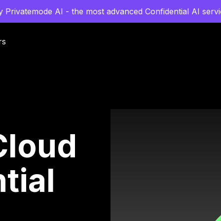
y Privatemode AI - the most advanced Confidential AI servi
rs
Cloud
tial