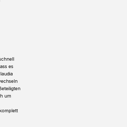
g
schnell
dass es
Claudia
wechseln
eteiligten
ich um
komplett